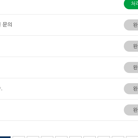
처
 문의
완
완
정
완
.
완
완