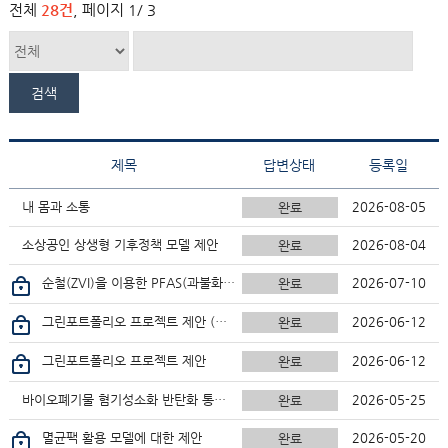
전체
28건
, 페이지
1
/ 3
제목
답변상태
등록일
내 몸과 소통
2026-08-05
완료
소상공인 상생형 기후정책 모델 제안
2026-08-04
완료
순철(ZVI)을 이용한 PFAS(과불화화합물) 수처리 기술 개발 제안
2026-07-10
완료
그린포트폴리오 프로젝트 제안 (수정)
2026-06-12
완료
그린포트폴리오 프로젝트 제안
2026-06-12
완료
바이오폐기물 혐기성소화 반탄화 통합형 무탄소바이오에너지 전기 스마트팜 전기공급 실증사업화
2026-05-25
완료
멸균팩 활용 모델에 대한 제안
2026-05-20
완료