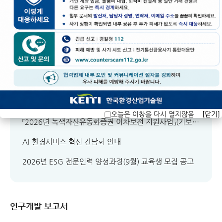
공지사항
입찰공고
채용공고
신기술인증 신청내용 공고[(주)지스코]
(연장모집)한-섬서성 기술교류회 및 상담회 참가기업 모집 연장 안내(~8.13.(목))
2026년 난방 전기화사업 제2차 대상제품 공고
오늘은 이창을 다시 열지않음
[닫기]
「2026년 녹색자산유동화증권 이차보전 지원사업」(기보2차) 공고
AI 환경서비스 혁신 간담회 안내
2026년 ESG 전문인력 양성과정(9월) 교육생 모집 공고
연구개발 보고서