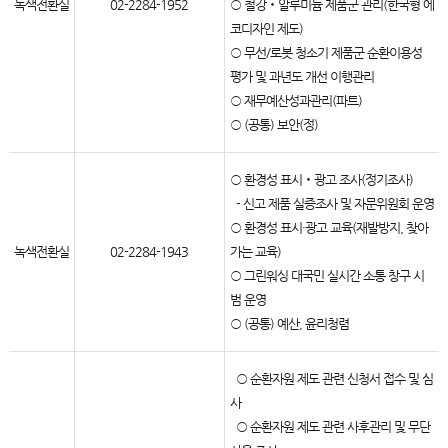
녹색전환실
02-2284-1952
○ 철강‧알루미늄 제품군 관리(한국형 에
코디자인 제도)
○ 무선/로봇 청소기 제품군 순환이용성
평가 및 과년도 개선 이행관리
○ 재무예산성과관리(파트)
○ (공통) 보안(정)
○ 환경성 표시‧광고 조사(정기조사)
- 신고 제품 실증조사 및 자문위원회 운영
○ 환경성 표시·광고 교육(재발방지, 찾아
녹색전환실
02-2284-1943
가는 교육)
○ 그린워싱 대국민 실시간 소통 창구 시
범 운영
○ (공통) 예산, 윤리청렴
○ 순환자원 제도 관련 신청서 접수 및 심
사
○ 순환자원 제도 관련 사후관리 및 무단