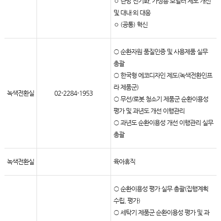
◦ 난방 전기화, 가정용 보일러 제도 개선
및 대내·외 대응
◦ (공통) 혁신
○ 순환자원 품질인증 및 사용제품 실무
총괄
○ 한국형 에코디자인 제도(녹색전환인프
라 제품군)
녹색전환실
02-2284-1953
○ 무선/로봇 청소기 제품군 순환이용성
평가 및 과년도 개선 이행관리
○ 과년도 순환이용성 개선 이행관리 실무
총괄
녹색전환실
육아휴직
○ 순환이용성 평가 실무 총괄(집행계획
수립, 평가)
○ 세탁기 제품군 순환이용성 평가 및 과