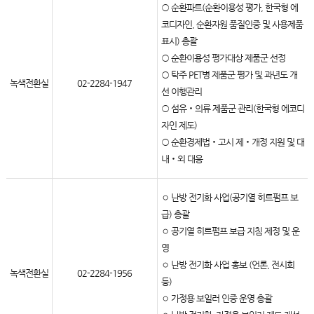
○ 순환파트(순환이용성 평가, 한국형 에
코디자인, 순환자원 품질인증 및 사용제품
표시) 총괄
○ 순환이용성 평가대상 제품군 선정
○ 탁주 PET병 제품군 평가 및 과년도 개
녹색전환실
02-2284-1947
선 이행관리
○ 섬유‧의류 제품군 관리(한국형 에코디
자인 제도)
○ 순환경제법‧고시 제‧개정 지원 및 대
내‧외 대응
◦ 난방 전기화 사업(공기열 히트펌프 보
급) 총괄
◦ 공기열 히트펌프 보급 지침 제정 및 운
영
◦ 난방 전기화 사업 홍보 (언론, 전시회
녹색전환실
02-2284-1956
등)
◦ 가정용 보일러 인증 운영 총괄