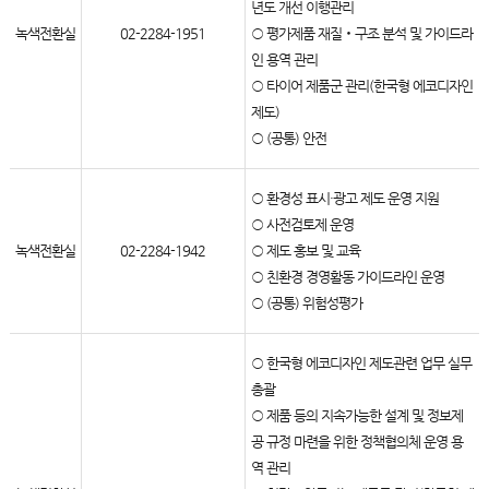
년도 개선 이행관리
녹색전환실
02-2284-1951
○ 평가제품 재질‧구조 분석 및 가이드라
인 용역 관리
○ 타이어 제품군 관리(한국형 에코디자인
제도)
○ (공통) 안전
○ 환경성 표시·광고 제도 운영 지원
○ 사전검토제 운영
녹색전환실
02-2284-1942
○ 제도 홍보 및 교육
○ 친환경 경영활동 가이드라인 운영
○ (공통) 위험성평가
○ 한국형 에코디자인 제도관련 업무 실무
총괄
○ 제품 등의 지속가능한 설계 및 정보제
공 규정 마련을 위한 정책협의체 운영 용
역 관리