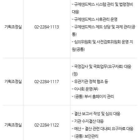
- 규제샌드박스 시스템 관리 및 법령정비
대응
- 규제샌드박스 사후관리 운영
기획조정실
02-2284-1113
- 규제샌드박스 제도 상담 및 과제 관리(공
통)
- 심의위원회 및 사전검토위원회 운영 지
원(공통)
- 국정감사 및 국회업무(요구자료) 대응
(정)
기획조정실
02-2284-1117
- 유관기관 정책 협조 등
- 이사회 운영(부)
- (공통) 부서 홈페이지 관리
- 결산 보고서 작성 및 심의 대응
- 기관 수지결산 대응
기획조정실
02-2284-1122
- 예산‧결산 관련 대내외 요구자료 대응
- (공통) 보안관리