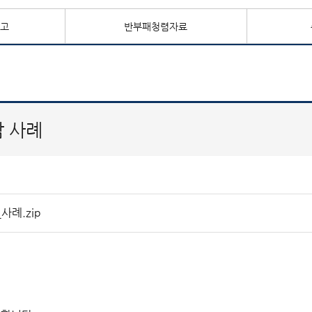
예고
반부패청렴자료
담 사례
례.zip