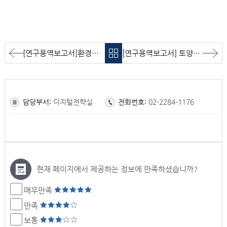
[연구용역보고서]환경책임보험 손해사정 제도 개선방안 연구
[연구용역보고서] 토양환경센터 중장기 발전 계획 마련
담당부서:
디지털전략실
전화번호:
02-2284-1176
현재 페이지에서 제공하는 정보에 만족하셨습니까?
매우만족
만족
보통