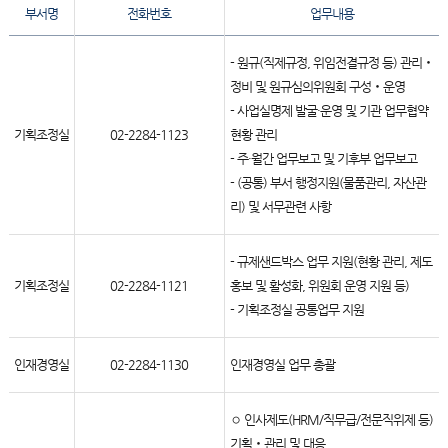
부서명
전화번호
업무내용
- 원규(직제규정, 위임전결규정 등) 관리‧
정비 및 원규심의위원회 구성‧운영
- 사업실명제 발굴·운영 및 기관 업무협약
기획조정실
02-2284-1123
현황 관리
- 주·월간 업무보고 및 기후부 업무보고
- (공통) 부서 행정지원(물품관리, 자산관
리) 및 서무관련 사항
- 규제샌드박스 업무 지원(현황 관리, 제도
기획조정실
02-2284-1121
홍보 및 활성화, 위원회 운영 지원 등)
- 기획조정실 공통업무 지원
인재경영실
02-2284-1130
인재경영실 업무 총괄
◦ 인사제도(HRM/직무급/전문직위제 등)
기획‧관리 및 대응