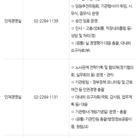
◦ 임원추천위원회, 기관행사(이·취임, 시
무식, 종무식) 운영
인재경영실
02-2284-1139
◦ 승진 임용 운영
◦ 인사‧고충(성희롱, 직장내괴롭힘 등)
상담 및 처리(정)
◦ (공통) 실 경영평가 대응 총괄, 대내외
요구자료(부)
◦ 노사관계 전략기획 및 협의체(정기협의
회, 실무회의 등) 운영‧관리
◦ 기관방침‧정부정책 모니터링 및 근로
여건 등 인권경영 총괄
인재경영실
02-2284-1131
◦ 대내외 요구자료(국회, 감사원, 업무계
획 등) 대응
◦ 기관행사(개원기념일) 운영‧총괄
◦ (공통) 기관민원 총괄(행정정보공동이
용, 청원24)