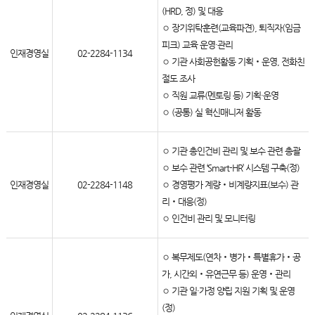
(HRD, 정) 및 대응
◦ 장기위탁훈련(교육파견), 퇴직자(임금
피크) 교육 운영·관리
인재경영실
02-2284-1134
◦ 기관 사회공헌활동 기획‧운영, 전화친
절도 조사
◦ 직원 교류(멘토링 등) 기획·운영
◦ (공통) 실 혁신매니저 활동
◦ 기관 총인건비 관리 및 보수 관련 총괄
◦ 보수 관련 ‘Smart-HR’ 시스템 구축(정)
인재경영실
02-2284-1148
◦ 경영평가 계량‧비계량지표(보수) 관
리‧대응(정)
◦ 인건비 관리 및 모니터링
◦ 복무제도(연차‧병가‧특별휴가‧공
가, 시간외‧유연근무 등) 운영‧관리
◦ 기관 일·가정 양립 지원 기획 및 운영
(정)