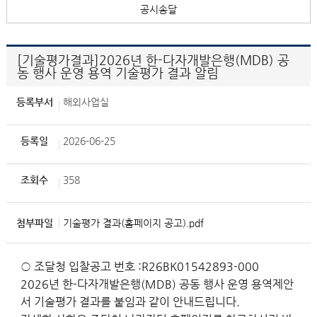
공시송달
[기술평가결과]2026년 한-다자개발은행(MDB) 공
동 행사 운영 용역 기술평가 결과 알림
등록부서
해외사업실
등록일
2026-06-25
조회수
358
첨부파일
기술평가 결과(홈페이지 공고).pdf
○ 조달청 입찰공고 번호 :R26BK01542893-000
2026년 한-다자개발은행(MDB) 공동 행사 운영 용역제안
서 기술평가 결과를 붙임과 같이 안내드립니다.