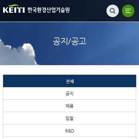
공지/공고
전체
공지
채용
입찰
R&D