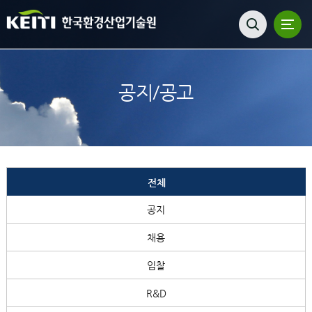
공지/공고
전체
공지
채용
입찰
R&D