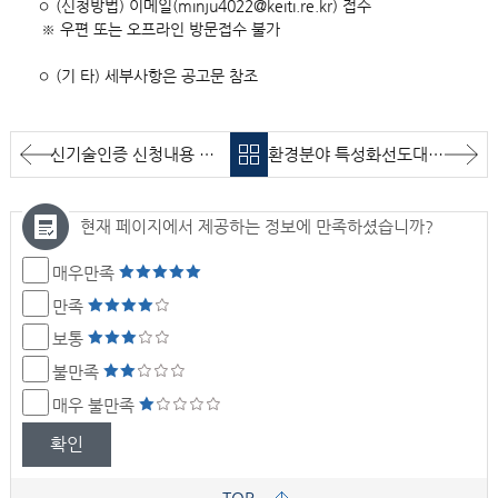
◦ (신청방법) 이메일(minju4022@keiti.re.kr) 접수
※ 우편 또는 오프라인 방문접수 불가
◦ (기 타) 세부사항은 공고문 참조
신기술인증 신청내용 공고 [인원산업(주) / (주)인원 / 박진국]
환경분야 특성화선도대학 모집 공고
현재 페이지에서 제공하는 정보에 만족하셨습니까?
매우만족
만족
보통
불만족
매우 불만족
확인
TOP