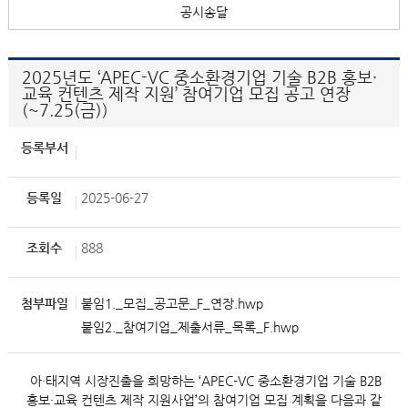
공시송달
2025년도 ‘APEC-VC 중소환경기업 기술 B2B 홍보·
교육 컨텐츠 제작 지원’ 참여기업 모집 공고 연장
(~7.25(금))
등록부서
등록일
2025-06-27
조회수
888
첨부파일
붙임1._모집_공고문_F_연장.hwp
붙임2._참여기업_제출서류_목록_F.hwp
아·태지역 시장진출을 희망하는 ‘APEC-VC 중소환경기업 기술 B2B
홍보·교육 컨텐츠 제작 지원사업’의 참여기업 모집 계획을 다음과 같