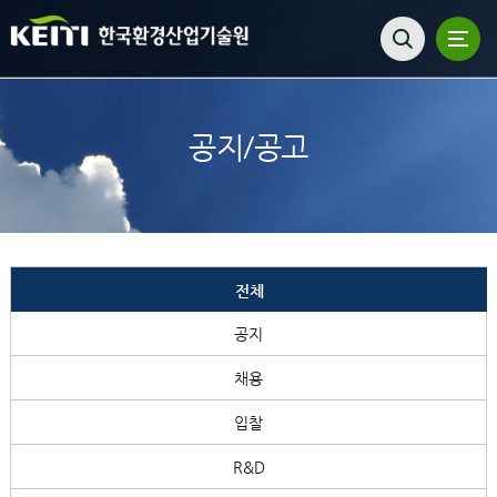
공지/공고
전체
공지
채용
입찰
R&D