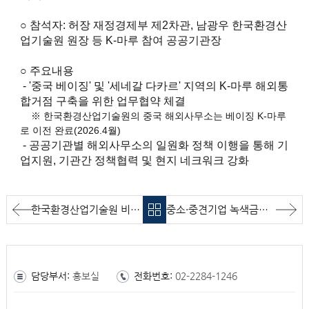
○
참석자: 허장 재정경제부 제2차관, 남광우 한국환경산
업기술원 원장 등 K-마루 참여 공공기관장
○ 주요내용
- '중국 베이징' 및 '세네갈 다카르' 지역의 K-마루 해외통
합거점 구축을 위한 업무협약 체결
※ 한국환경산업기술원의 중국 해외사무소는 베이징 K-마루
로 이전 완료(2026.4월)
- 공공기관별 해외사무소의 일원화 정책 이행을 통해 기
업지원, 기관간 정책협력 및 현지 네크워크 강화
한국환경산업기술원 비전위원회 발족식
중소·중견기업 녹색금융 지원체계 구축 업무협약식
담당부서:
홍보실
전화번호:
02-2284-1246