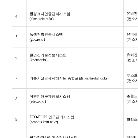
유비젠
환경표지인증관리시스템
4
(elms.keiti.re.kr)
(컨소
유비젠
녹색건축인증시스템
5
(gbc.re.kr)
(컨소
유비젠
환경신기술정보시스템
6
(koetv.or.kr)
(컨소
㈜소프
7
가습기살균제피해지원 종합포털(healthrelief.or.kr)
(컨소
㈜월드
석면피해구제정보시스템
8
(adrc.or.kr)
(컨소
ECO-PLUS 연구관리시스템
9
크리스
(ecoplus.keiti.re.kr)
케이비
국가환경산업기술정보시스템