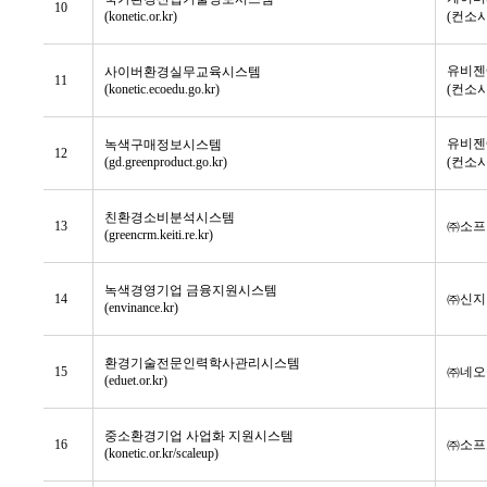
10
(konetic.or.kr)
(컨소
유비젠
사이버환경실무교육시스템
11
(konetic.ecoedu.go.kr)
(컨소
유비젠
녹색구매정보시스템
12
(gd.greenproduct.go.kr)
(컨소
친환경소비분석시스템
13
㈜소프
(greencrm.keiti.re.kr)
녹색경영기업 금융지원시스템
14
㈜신지
(envinance.kr)
환경기술전문인력학사관리시스템
15
㈜네오
(eduet.or.kr)
중소환경기업 사업화 지원시스템
16
㈜소프
(konetic.or.kr/scaleup)