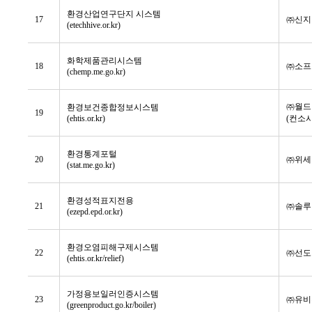
환경산업연구단지 시스템
17
㈜신지
(etechhive.or.kr)
화학제품관리시스템
18
㈜소프
(chemp.me.go.kr)
㈜월드
환경보건종합정보시스템
19
(ehtis.or.kr)
(컨소
환경통계포털
20
㈜위세
(stat.me.go.kr)
환경성적표지전용
21
㈜솔루
(ezepd.epd.or.kr)
환경오염피해구제시스템
22
㈜선도
(ehtis.or.kr/relief)
가정용보일러인증시스템
23
㈜유비
(greenproduct.go.kr/boiler)