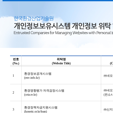
번호
위탁명
(No.)
(Website Title)
(
환경정보공개시스템
1
㈜네오
(env-info.kr)
㈜네오
환경영향평가 자격검정시스템
2
(ceia.re.kr)
(컨소
환경정책자금지원시스템
3
㈜신지
(konetic.or.kr/loan)