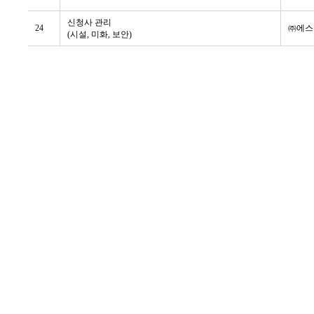
신청사 관리
24
㈜에스
(시설, 미화, 보안)